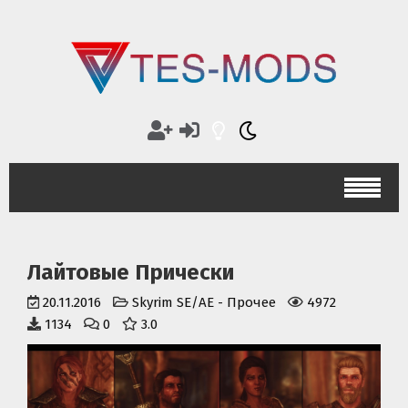
Лайтовые Прически
20.11.2016
Skyrim SE/AE
-
Прочее
4972
1134
0
3.0