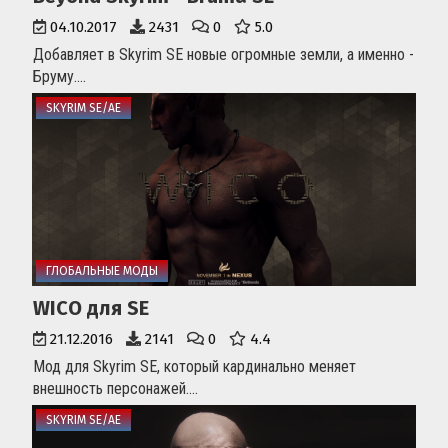
04.10.2017
2431
0
5.0
Добавляет в Skyrim SE новые огромные земли, а именно -
Бруму....
SKYRIM SE/AE
ГЛОБАЛЬНЫЕ МОДЫ
WICO для SE
21.12.2016
2141
0
4.4
Мод для Skyrim SE, который кардинально меняет
внешность персонажей....
SKYRIM SE/AE