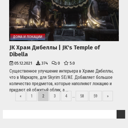
ДОМА И ЛОКАЦИИ
JK Храм Дибеллы | JK's Temple of
Dibella
05.12.2021
374
0
5.0
Существенное улучшение интерьера в Храме Дибеллы,
что в Маркарте, для Skyrim SE/AE. Добавляет большое
количество предметов, которые наполняют локацию и
придают ей обжитый облик, а ...
«
1
2
3
4
58
59
»
...