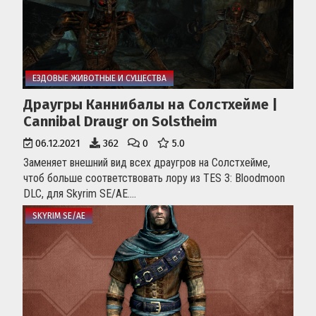
ЕЗДОВЫЕ ЖИВОТНЫЕ И СУЩЕСТВА
Драугры Каннибалы на Солстхейме |
Cannibal Draugr on Solstheim
06.12.2021
362
0
5.0
Заменяет внешний вид всех драугров на Солстхейме,
чтоб больше соответствовать лору из TES 3: Bloodmoon
DLC, для Skyrim SE/AE....
SKYRIM SE/AE