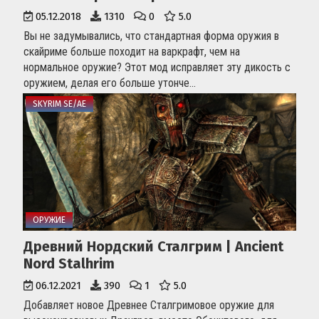
05.12.2018
1310
0
5.0
Вы не задумывались, что стандартная форма оружия в
скайриме больше походит на варкрафт, чем на
нормальное оружие? Этот мод исправляет эту дикость с
оружием, делая его больше утонче...
SKYRIM SE/AE
ОРУЖИЕ
Древний Нордский Сталгрим | Ancient
Nord Stalhrim
06.12.2021
390
1
5.0
Добавляет новое Древнее Сталгримовое оружие для