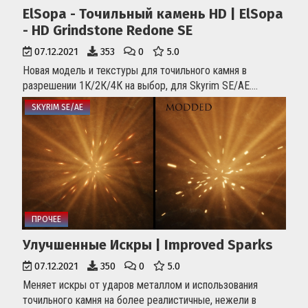
ElSopa - Точильный камень HD | ElSopa
- HD Grindstone Redone SE
07.12.2021
353
0
5.0
Новая модель и текстуры для точильного камня в
разрешении 1К/2К/4К на выбор, для Skyrim SE/AE....
SKYRIM SE/AE
ПРОЧЕЕ
Улучшенные Искры | Improved Sparks
07.12.2021
350
0
5.0
Меняет искры от ударов металлом и использования
точильного камня на более реалистичные, нежели в