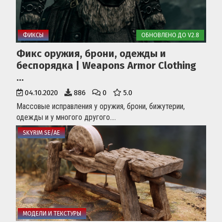
ФИКСЫ
ОБНОВЛЕНО ДО V2.8
Фикс оружия, брони, одежды и
беспорядка | Weapons Armor Clothing
...
04.10.2020
886
0
5.0
Массовые исправления у оружия, брони, бижутерии,
одежды и у многого другого....
SKYRIM SE/AE
МОДЕЛИ И ТЕКСТУРЫ