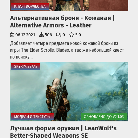
КЛУБ ТВОРЧЕСТВА
Альтернативная броня - Кожаная |
Alternative Armors - Leather
06.12.2021
506
0
5.0
Добавляет четыре предмета новой кожаной брони из
игры The Elder Scrolls: Blades, а так же небольшой квест
по поиску....
SKYRIM SE/AE
МОДЕЛИ И ТЕКСТУРЫ
ОБНОВЛЕНО ДО V2.1.03
Лучшая форма оружия | LeanWolf's
Better-Shaped Weapons SE