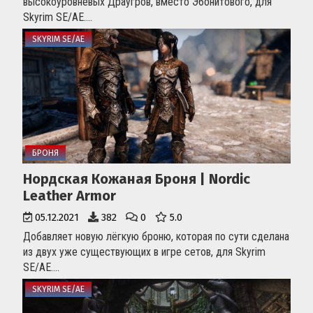
высокоуровневых Драугров, вместо Эбонитового, для
Skyrim SE/AE....
SKYRIM SE/AE
БРОНЯ
Нордская Кожаная Броня | Nordic
Leather Armor
05.12.2021
382
0
5.0
Добавляет новую лёгкую броню, которая по сути сделана
из двух уже существующих в игре сетов, для Skyrim
SE/AE....
SKYRIM SE/AE