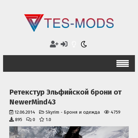
Ретекстур Эльфийской брони от
NewerMind43
12.06.2014
Skyrim
-
Броня и одежда
4759
895
0
1.0