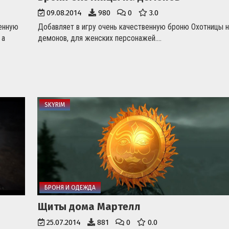
09.08.2014
980
0
3.0
енную
Добавляет в игру очень качественную броню Охотницы н
 а
демонов, для женских персонажей....
SKYRIM
БРОНЯ И ОДЕЖДА
Щиты дома Мартелл
25.07.2014
881
0
0.0