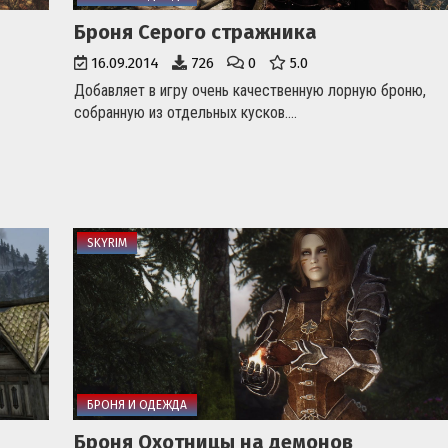
Броня Серого стражника
16.09.2014
726
0
5.0
Добавляет в игру очень качественную лорную броню,
собранную из отдельных кусков....
SKYRIM
БРОНЯ И ОДЕЖДА
Броня Охотницы на демонов