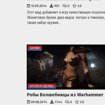
15.09.2014
901
0
3.0
Этот мод добавляет в игру качественную позолоч
Эбонитовую броню двух видов: легкую и тяжелую,
также набор оружия....
SKYRIM
БРОНЯ И ОДЕЖДА
Робы Волшебницы из Warhammer
09.08.2014
1144
0
3.0