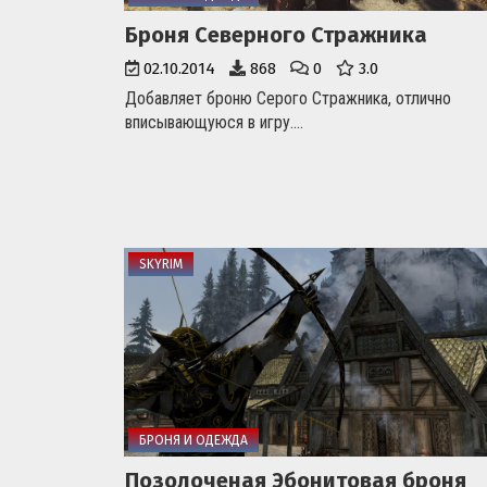
Броня Северного Стражника
02.10.2014
868
0
3.0
Добавляет броню Серого Стражника, отлично
вписывающуюся в игру....
SKYRIM
БРОНЯ И ОДЕЖДА
Позолоченая Эбонитовая броня